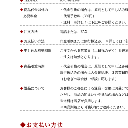
TEL/FAX
06-6761-2549
◆
商品代金以外の
・代金引換の場合は、原則として申し込み
◆
必要料金
・代引手数料（330円）
・送料 ※詳しくは下記をご参照ください
注文方法
電話または、FAX
◆
お支払い方法
代金引換または銀行振込み。 ※詳しくは下
◆
申し込み有効期限
ご注文から５営業日（土日祝のぞく）を経
◆
ご注文は無効となります。
商品引渡時期
・代金引換の場合は、原則として申し込み
◆
銀行振込みの場合は入金確認後、３営業日
（お急ぎの場合はご相談に応じます）
返品について
お客様のご都合による返品・交換はお受け
◆
ただし、商品の間違いや不良品の場合など
※送料は当店が負担します。
※商品到着より3日以内にご連絡ください。