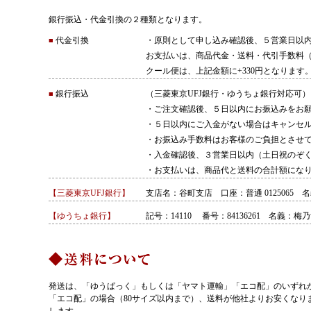
銀行振込・代金引換の２種類となります。
代金引換
・原則として申し込み確認後、５営業日以
■
お支払いは、商品代金・送料・代引手数料（
クール便は、上記金額に+330円となります
銀行振込
（三菱東京UFJ銀行・ゆうちょ銀行対応可）
■
・ご注文確認後、５日以内にお振込みをお
・５日以内にご入金がない場合はキャンセ
・お振込み手数料はお客様のご負担とさせ
・入金確認後、３営業日以内（土日祝のぞ
・お支払いは、商品代と送料の合計額にな
【三菱東京UFJ銀行】
支店名：谷町支店 口座：普通 0125065
【ゆうちょ銀行】
記号：14110 番号：84136261 名義：梅
発送は、「ゆうぱっく」もしくは「ヤマト運輸」「エコ配」のいずれ
「エコ配」の場合（80サイズ以内まで）、送料が他社よりお安くなり
します。