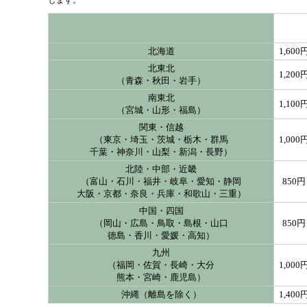
北海道
1,600
北東北
1,200
（青森・秋田・岩手）
南東北
1,100
（宮城・山形・福島）
関東・信越
（東京・埼玉・茨城・栃木・群馬
1,000
千葉・神奈川・山梨・新潟・長野）
北陸・中部・近畿
（富山・石川・福井・岐阜・愛知・静岡
850円
大阪・京都・奈良・兵庫・和歌山・三重）
中国・四国
（岡山・広島・鳥取・島根・山口
850円
徳島・香川・愛媛・高知）
九州
（福岡・佐賀・長崎・大分
1,000
熊本・宮崎・鹿児島）
沖縄（離島を除く）
1,400